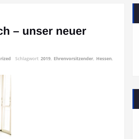
h – unser neuer
rized
Schlagwort
2019
,
Ehrenvorsitzender
,
Hessen
,