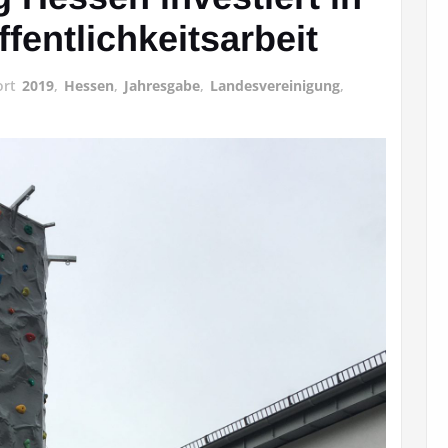
fentlichkeitsarbeit
ort
2019
,
Hessen
,
Jahresgabe
,
Landesvereinigung
,