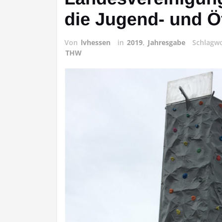
die Jugend- und Öf
Von
lvhessen
in
2019
,
Jahresgabe
Schlagw
THW