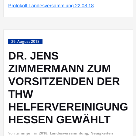
Protokoll Landesversammlung 22.08.18
29. August 2018
DR. JENS
ZIMMERMANN ZUM
VORSITZENDEN DER
THW
HELFERVEREINIGUNG
HESSEN GEWÄHLT
Von
zimmje
in
2018
,
Landesversammlung
,
Neuigkeiten