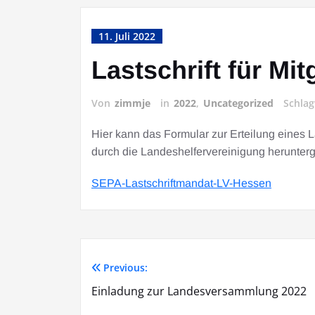
11. Juli 2022
Lastschrift für Mit
Von
zimmje
in
2022
,
Uncategorized
Schla
Hier kann das Formular zur Erteilung eines 
durch die Landeshelfervereinigung herunter
SEPA-Lastschriftmandat-LV-Hessen
Previous:
Beitrags-
Einladung zur Landesversammlung 2022
Navigation