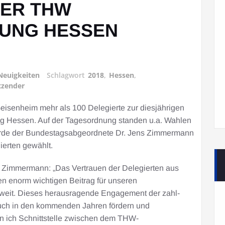
DER THW
GUNG HESSEN
Neuigkeiten
Schlagwort
2018
,
Hessen
,
tzender
Geisenheim mehr als 100 Delegierte zur diesjährigen
 Hessen. Auf der Tagesordnung standen u.a. Wahlen
wurde der Bundestagsabgeordnete Dr. Jens Zimmermann
erten gewählt.
ch Zimmermann: „Das Vertrauen der Delegierten aus
n enorm wichtigen Beitrag für unseren
tweit. Dieses herausragende Engagement der zahl-
auch in den kommenden Jahren fördern und
bin ich Schnittstelle zwischen dem THW-