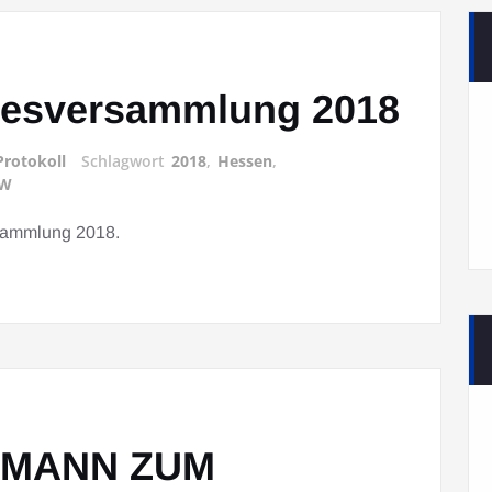
ndesversammlung 2018
Protokoll
Schlagwort
2018
,
Hessen
,
W
rsammlung 2018.
RMANN ZUM