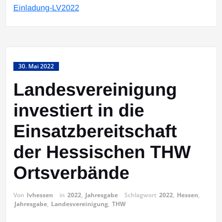
Einladung-LV2022
30. Mai 2022
Landesvereinigung
investiert in die
Einsatzbereitschaft
der Hessischen THW
Ortsverbände
Von
lvhessen
in
2022
,
Jahresgabe
Schlagwort
2022
,
Hessen
,
Jahresgabe
,
Landesvereinigung
,
THW